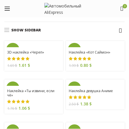
0
SHOW SIDEBAR
SALE
SALE
3D наклейка «Череп»
Наклейка «Кот Саймон»
1.61
$
0.80
$
1.69
$
1.99
$
SALE
SALE
Наклейка «Ты извини, если
Наклейка девушка Аниме
чё»
1.38
$
2.50
$
1.06
$
1.76
$