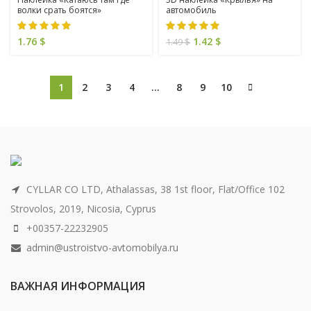
волки срать боятся»
автомобиль
1.76
$
1.42
$
1.49
$
1
2
3
4
…
8
9
10
CYLLAR CO LTD, Athalassas, 38 1st floor, Flat/Office 102
Strovolos, 2019, Nicosia, Cyprus
+00357-22232905
admin@ustroistvo-avtomobilya.ru
ВАЖНАЯ ИНФОРМАЦИЯ