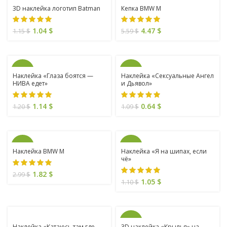
SALE
SALE
3D наклейка логотип Batman
Кепка BMW M
1.04
$
4.47
$
1.15
$
5.59
$
SALE
SALE
Наклейка «Глаза боятся —
Наклейка «Сексуальные Ангел
НИВА едет»
и Дьявол»
1.14
$
0.64
$
1.20
$
1.09
$
SALE
SALE
Наклейка BMW M
Наклейка «Я на шипах, если
чё»
1.82
$
2.99
$
1.05
$
1.10
$
SALE
Наклейка «Катаюсь там где
3D наклейка «Крылья» на